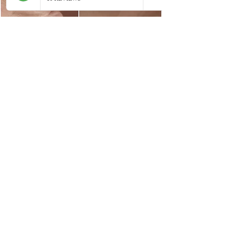
Les Résultats
attendus
Les effets sont visibles dès la fin de la
première séance, mais se stabilisent
après 24 à 48 heures :
Effet tenseur immédiat (lifting léger).
Réduction visible des rides et ridules.
Amélioration de l'élasticité de la peau.
Teint plus éclatant et pores resserrés.
Hydratation profonde : La soie retient
jusqu'à 300 fois son poids en eau,
repulpant immédiatement les tissus.
Soutien structurel : En séchant à
l'intérieur de la peau, la protéine de